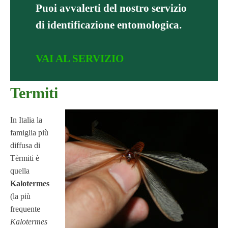
Puoi avvalerti del nostro servizio
di identificazione entomologica.
VAI AL SERVIZIO
Termiti
In Italia la
famiglia più
diffusa di
Tèrmiti è
quella
Kalotermes
(la più
frequente
Kalotermes