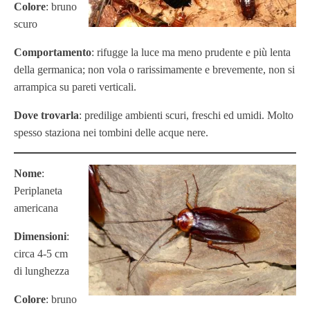
Colore
: bruno
scuro
Comportamento
: rifugge la luce ma meno prudente e più lenta
della germanica; non vola o rarissimamente e brevemente, non si
arrampica su pareti verticali.
Dove trovarla
: predilige ambienti scuri, freschi ed umidi. Molto
spesso staziona nei tombini delle acque nere.
Nome
:
Periplaneta
americana
Dimensioni
:
circa 4-5 cm
di lunghezza
Colore
: bruno