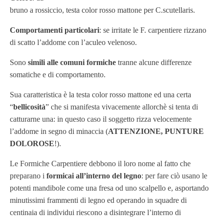
bruno a rossiccio, testa color rosso mattone per C.scutellaris.
Comportamenti particolari
: se irritate le F. carpentiere rizzano
di scatto l’addome con l’aculeo velenoso.
Sono
simili alle comuni formiche
tranne alcune differenze
somatiche e di comportamento.
Sua caratteristica è la testa color rosso mattone ed una certa
“
bellicosità
” che si manifesta vivacemente allorchè si tenta di
catturarne una: in questo caso il soggetto rizza velocemente
l’addome in segno di minaccia (
ATTENZIONE, PUNTURE
DOLOROSE
!).
Le Formiche Carpentiere debbono il loro nome al fatto che
preparano i
formicai all’interno del legno
: per fare ciò usano le
potenti mandibole come una fresa od uno scalpello e, asportando
minutissimi frammenti di legno ed operando in squadre di
centinaia di individui riescono a disintegrare l’interno di